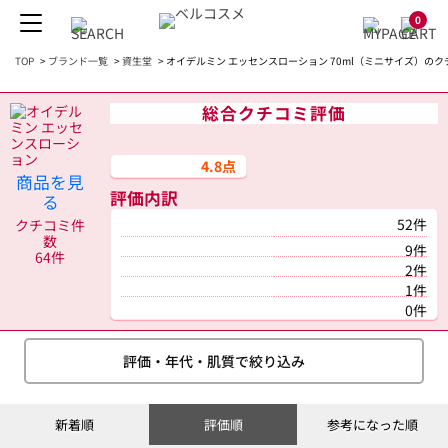
0
TOP
>
ブランド一覧
>
資生堂
>
オイデルミン エッセンスローション 70ml（ミニサイズ）のク
総合クチコミ評価
4.8点
商品を見
評価内訳
る
52件
クチコミ件
数
9件
64件
2件
1件
0件
評価・年代・肌質で絞り込み
新着順
評価順
参考になった順