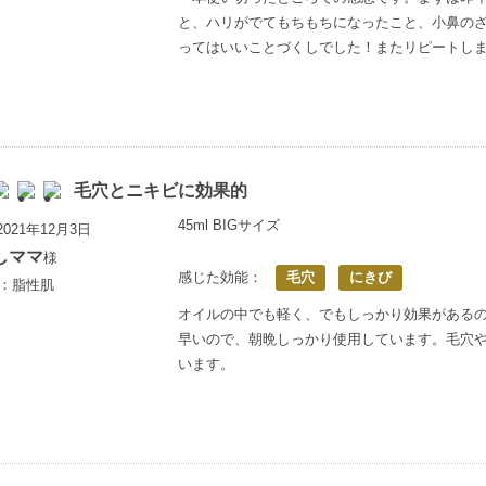
と、ハリがでてもちもちになったこと、小鼻の
ってはいいことづくしでした！またリピートし
毛穴とニキビに効果的
45ml BIGサイズ
021年12月3日
しママ
様
感じた効能：
毛穴
にきび
歳：脂性肌
オイルの中でも軽く、でもしっかり効果がある
早いので、朝晩しっかり使用しています。毛穴
います。