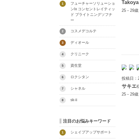
Takoya
フューチャーソリューショ
1
ンlx コンセントレイティッ
25－29
ド ブライトニングソフナ
ー
コスメデコルテ
2
ディオール
3
クリニーク
4
資生堂
5
ロクシタン
6
投稿日：2
サキエ
シャネル
7
25－29
sk-ii
8
注目のお悩みキーワード
シェイプアップサポート
1