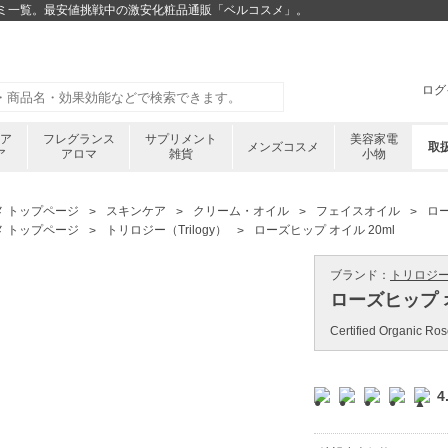
チコミ一覧。最安値挑戦中の激安化粧品通販「ベルコスメ」。
ログ
ケア
フレグランス
サプリメント
美容家電
メンズコスメ
取
ア
アロマ
雑貨
小物
メ トップページ
スキンケア
クリーム・オイル
フェイスオイル
ロー
メ トップページ
トリロジー（Trilogy）
ローズヒップ オイル 20ml
ブランド：
トリロジー ／
ローズヒップ オ
Certified Organic Ros
4