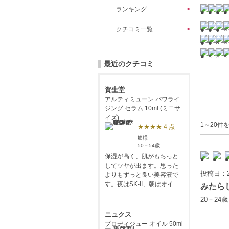
ランキング
クチコミ一覧
最近のクチコミ
資生堂
アルティミューン パワライ
ジング セラム 10ml (ミニサ
イズ)
1～20件を
★★★★ 4 点
舩様
50－54歳
保湿が高く、肌がもちっと
してツヤが出ます。思った
投稿日：2
よりもずっと良い美容液で
す。夜はSK-II、朝はオイ...
みたら
20－24
ニュクス
プロディジュー オイル 50ml