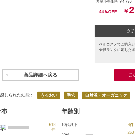
希望小売価格 ￥4,730
2
￥
44％OFF
クチ
ベルコスメでご購入
会員ランクに応じた
商品詳細へ戻る
こ
く感じられた効能：
うるおい
毛穴
自然派・オーガニック
分布
年齢別
618
10代以下
4件
件
260
20代