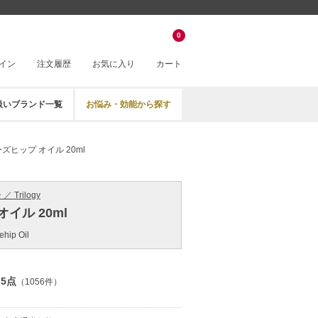
0
イン
注文履歴
お気に入り
カート
扱いブランド一覧
お悩み・効能から探す
ズヒップ オイル 20ml
 Trilogy
イル 20ml
ehip Oil
.5点
（1056件）