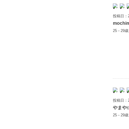
投稿日：2
mochi
25－29
投稿日：2
やまや
25－29