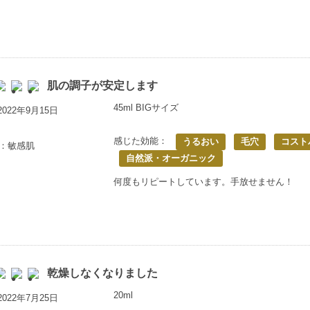
肌の調子が安定します
45ml BIGサイズ
022年9月15日
感じた効能：
うるおい
毛穴
コスト
歳：敏感肌
自然派・オーガニック
何度もリピートしています。手放せません！
乾燥しなくなりました
20ml
022年7月25日