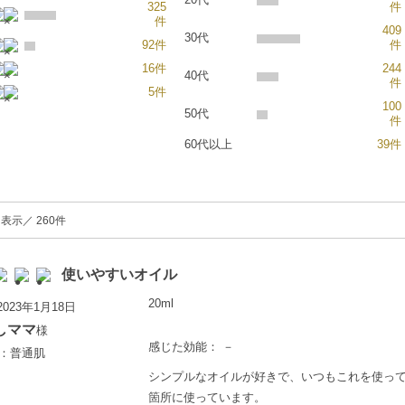
325
件
件
409
30代
92件
件
16件
244
40代
件
5件
100
50代
件
60代以上
39件
表示／ 260件
使いやすいオイル
20ml
023年1月18日
しママ
様
感じた効能： －
歳：普通肌
シンプルなオイルが好きで、いつもこれを使っ
箇所に使っています。