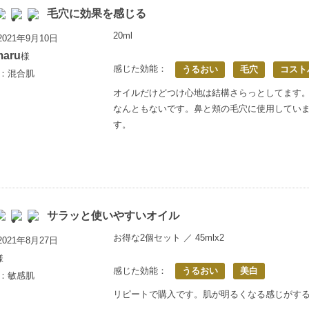
毛穴に効果を感じる
20ml
021年9月10日
maru
様
感じた効能：
うるおい
毛穴
コスト
歳：混合肌
オイルだけどつけ心地は結構さらっとしてます
なんともないです。鼻と頬の毛穴に使用してい
す。
サラッと使いやすいオイル
お得な2個セット ／ 45mlx2
021年8月27日
様
感じた効能：
うるおい
美白
歳：敏感肌
リピートで購入です。肌が明るくなる感じがす