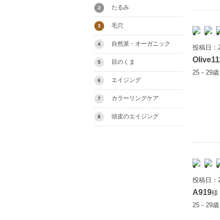
たるみ
2
毛穴
3
自然派・オーガニック
4
投稿日：2
Olive11
目のくま
5
25－29
エイジング
6
カラーリングケア
7
頭皮のエイジング
8
投稿日：2
A919
様
25－29