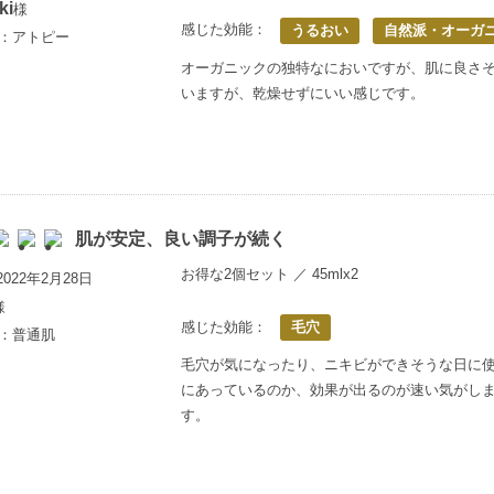
ki
様
感じた効能：
うるおい
自然派・オーガ
歳：アトピー
オーガニックの独特なにおいですが、肌に良さ
いますが、乾燥せずにいい感じです。
肌が安定、良い調子が続く
お得な2個セット ／ 45mlx2
022年2月28日
様
感じた効能：
毛穴
歳：普通肌
毛穴が気になったり、ニキビができそうな日に
にあっているのか、効果が出るのが速い気がしま
す。