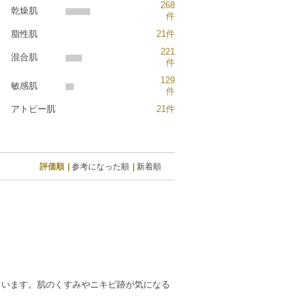
268
乾燥肌
件
脂性肌
21件
221
混合肌
件
129
敏感肌
件
アトピー肌
21件
評価順
参考になった順
新着順
ています。肌のくすみやニキビ跡が気になる