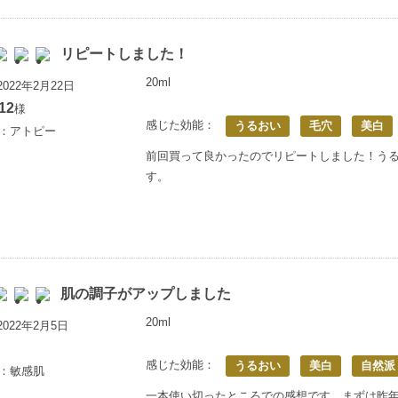
リピートしました！
20ml
022年2月22日
12
様
感じた効能：
うるおい
毛穴
美白
歳：アトピー
前回買って良かったのでリピートしました！う
す。
肌の調子がアップしました
20ml
022年2月5日
感じた効能：
うるおい
美白
自然派
歳：敏感肌
一本使い切ったところでの感想です。まずは昨