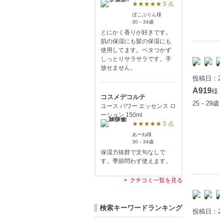
★★★★★ 5 点
ぼこぶりん様
30－34歳
とにかく香りが好きです。
肌の保湿にも髪の保湿にも
使用してます。ベタつかず
しっとりサラサラです。手
放せません。
投稿日：2
A919
様
コスメデコルテ
25－29
ユース パワー エッセンス ロ
ーション 150ml
★★★★★ 5 点
あーね様
30－34歳
保湿力抜群で文句なしで
す。季節問わず使えます。
クチコミ一覧を見る
検索キーワードランキング
投稿日：2