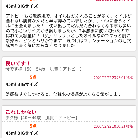
45ml BIGサイズ
アトピー もち敏感肌で、オイルはかぶれることが多く、オイルが
合わない肌質なんだと半ば諦めていましたが、、ついに合うオイ
ルに出会えました！！使い出してだんだん合わなくなる事も多い
ので小さいサイズから試しましたが、2本無事に使い切ったので
はれて大容量に！（笑）サラサラとしたオイルなのですっと肌に
馴染み、ピンとハリがでます！気づけばファンデーションの毛穴
落ちも全く気にならなくなりました！
良いです！
母です様【50－54歳 肌質：アトピー】
5点
2020/02/22 23:23:04 投稿
45ml BIGサイズ
洗顔後すぐにつけると、化粧水の浸透がよくなる気がします
これしかない
ポク様【40－44歳 肌質：アトピー】
5点
2020/02/22 10:05:33 投稿
45ml BIGサイズ