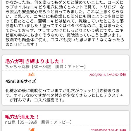
かなかった為、何を塗ってもダメだと諦めていました。ローズヒ
ップオイルはニキビや毛穴に効くとネットで見て、トリロジーな
ら製品も安全安心だろうと買ってみました。これ以上悪くならな
い、と思って、ニキビにも乾燥した部分にも同じように多目に塗
って寝たところ、翌朝ニキビは枯れて、乾燥していたところも落
ち着いていました！塗ってすぐはベタベタなのに、朝はまったく
てかっておらず、サラサラだけどしっとりという感じです。ニキ
ビ痕の赤みにもきくそうなので、毎晩塗っていこうと思います。
数滴でも顔全体に使え、コスパも良いと思います！なくなったら
またリピします！
毛穴が引き締まりました！
ちゃちゃ丸様【30－34歳 肌質：アトピー】
5点
2020/05/16 22:52:52 投稿
45ml BIGサイズ
化粧水の後に朝晩使っていますが毛穴がキュッと引き締まりま
す。オイルなのですがベタ付きが少なくさらっとしたテクスチャ
ーが好みです。コスパ最高です。
毛穴が消えた！
nt2様【35－39歳 肌質：アトピー】
5点
2020/05/04 2:02:41 投稿