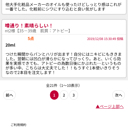
他大手化粧品メーカーのオイルも使ったけどしっとり感はこれが
一番でした。化粧前にシワにすり込むと良い気がします
噂通り！素晴らしい！
nt2様【35－39歳 肌質：アトピー】
5点
2019/12/08 15:30:49 投稿
20ml
つけた瞬間からパンとハリが出ます！自分にはニキビにもききま
した。翌朝には凹凸が滑らかになってびっくり。あと、いくら効
果を実感できても、アトピーの為数日後にかぶれた…というもの
が多い中、こちらは大丈夫でした！！もうすぐ1本使いきりそう
なので2本目を注文します！
全21件（1～10表示）
前へ
1
2
3
次へ
▲ページ上部へ
ご利用規約