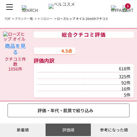
0
TOP
>
ブランド一覧
>
トリロジー
>
ローズヒップ オイル 20mlのクチコミ
総合クチコミ評価
商品を見
4.5点
る
クチコミ件
評価内訳
数
618件
1056件
325件
92件
16件
5件
評価・年代・肌質で絞り込み
新着順
評価順
参考になった順