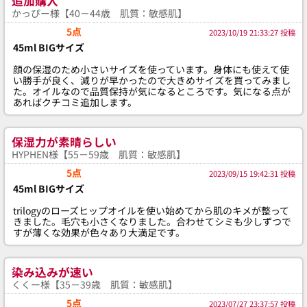
追加購入
かっぴー様【40－44歳 肌質：敏感肌】
5点
2023/10/19 21:33:27 投稿
45ml BIGサイズ
顔の保湿のため小さいサイズを使っています。身体にも使えて使
い勝手が良く、減りが早かったので大きめサイズを買ってみまし
た。オイルなので品質保持が気になるところです。気になる点が
あればクチコミ追加します。
保湿力が素晴らしい
HYPHEN様【55－59歳 肌質：敏感肌】
5点
2023/09/15 19:42:31 投稿
45ml BIGサイズ
trilogyのローズヒップオイルを使い始めてから肌のキメが整って
きました。毛穴も小さくなりました。合わせてシミも少しずつで
すが薄くな効果が色々あり大満足です。
染み込みが速い
くくー様【35－39歳 肌質：敏感肌】
5点
2023/07/27 23:37:57 投稿