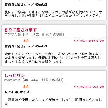
お得な2個セット ／ 45mlx2
肌にすぐ馴染んでオイルなのにテカテカ感がなく使いやすい。サ
ラサラしてるが保湿力は◎なくなったらまたリピしようと思う。
香りに癒されます
ニケさん様【30－34歳 肌質：敏感肌】
5点
2023/07/23 20:45:00 投稿
お得な2個セット ／ 45mlx2
愛用してます！匂いもとても良く、心なしかニキビ跡が薄くなっ
たような気がします。母親にお願いされて2人分を今回は購入し
ました！なくなる前にまた購入します。
しっとり☆
mamam様【40－44歳 肌質：敏感肌】
5点
2023/04/14 23:17:28 投稿
45ml BIGサイズ
一週間ほど使用したらニキビが治ってしっとり肌潤ってくれまし
た。