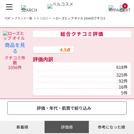
0
TOP
>
ブランド一覧
>
トリロジー
>
ローズヒップ オイル 20mlのクチコミ
総合クチコミ評価
商品を見
4.5点
る
クチコミ件
評価内訳
数
618件
1056件
325件
92件
16件
5件
評価・年代・肌質で絞り込み
新着順
評価順
参考になった順