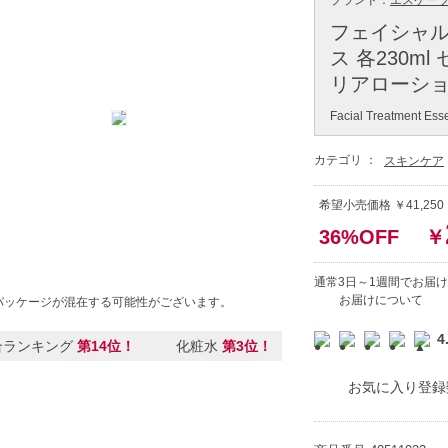
ブランド：
エスケーツー（
フェイシャル
ス 各230m
リアローシ
Facial Treatment Ess
カテゴリ ：
スキンケア
希望小売価格 ￥41,25
36%OFF
￥
通常3日～1週間でお届け
お届けについて
パッケージが混在する可能性がございます。
4
合ランキング
第14位！
化粧水
第3位！
お気に入り登録数