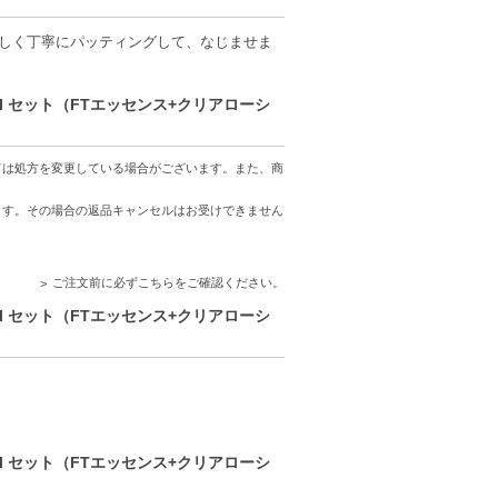
感等が異なる場合がございます。
の商品と一部異なる場合がございます。あら
さしく丁寧にパッティングして、なじませま
ない場合や海外成分表示シール等が貼付されて
ml セット（FTエッセンス+クリアローシ
の場合は『2021年○月△日』製造、『111
感じられる場合がありますが品質上の問題は
ては処方を変更している場合がございます。また、商
ます。その場合の返品キャンセルはお受けできません
ている為、着色をしたり色を調整する薬剤を使
ご注文前に必ずこちらをご確認ください。
やすい商品となっております。製品は正規新
ml セット（FTエッセンス+クリアローシ
ml セット（FTエッセンス+クリアローシ