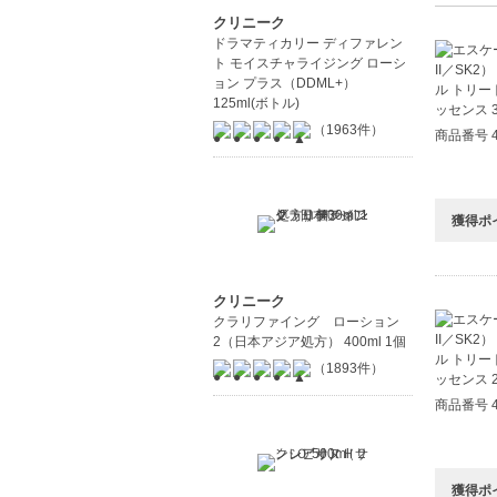
クリニーク
スキンケ
ドラマティカリー ディファレン
肌の状態
ト モイスチャライジング ローシ
ョン プラス（DDML+）
中文
125ml(ボトル)
（1963件）
Pro
商品番号 4
獲得ポ
クリニーク
クラリファイング ローション
2（日本アジア処方） 400ml 1個
（1893件）
商品番号 4
獲得ポ