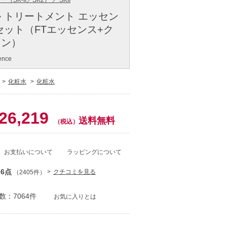
SK-II／SK2） ／ SKII
 トリートメント エッセン
l セット（FTエッセンス+ク
ョン）
ence
化粧水
化粧水
0
26,219
送料無料
（税込）
お支払いについて
ラッピングについて
.6点
クチコミを見る
（2405件）
：7064件
お気に入りとは