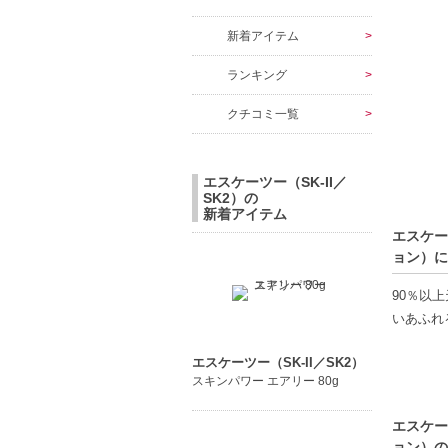
新着アイテム
ランキング
クチコミ一覧
エスケーツー（SK-II／
SK2）の
新着アイテム
エスケー
ョン）に
90％以
いあふれ
エスケーツー（SK-II／SK2）
スキンパワー エアリー 80g
本商品は
また、製
エスケー
かじめご
ョン）の