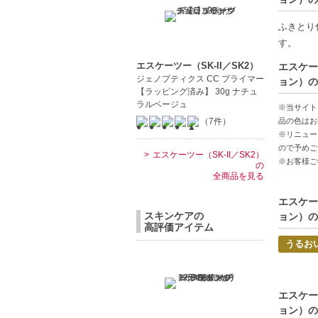
本商品は
また、製
ふきとり
かじめご
す。
※SK-
エスケーツー（SK-II／SK2）
エスケー
いる場合が
ジェノプティクス CC プライマー
ョン）の
○』の場
【ラッピング済み】 30g ナチュ
【ご購入
ラルベージュ
※当サイト
ございま
（7件）
品の色はお
※リニュー
▼よくあ
ので予めご
Ｑ、SK
エスケーツー（SK-II／SK2）
※お客様ご
の
Ａ、SK
全商品を見る
用してお
エスケー
品商品で
スキンケアの
ョン）の
高評価アイテム
【商品の
うるお
天然成分
肌本来の
もちもち
エスケー
ョン）の
【こんな