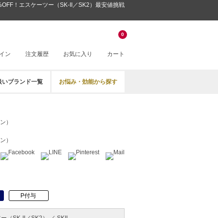
OFF！エスケーツー（SK-II／SK2）最安値挑戦
0
イン
注文履歴
お気に入り
カート
扱いブランド一覧
お悩み・効能から探す
ョン）
ョン）
P付与