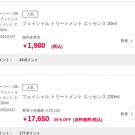
アにこだわりたい方
を整えたいと考えている方
人気
フェイシャル トリートメント エッセンス 30ml
的商品説明在這裡（中国語の商品説明はこちら）
duct description in English is here（英語の商品説明はこちら）
0510157
国内未発売
数量
1,980
￥
(税込)
イント：
20ポイント
人気
フェイシャル トリートメント エッセンス 230ml
0510337
希望小売価格 ￥29,150
数量
17,650
￥
39％OFF
(送料無料/税込)
イント：
177ポイント