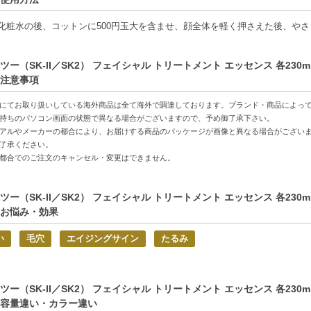
並行輸入品のため、国内向け商品とパッケージ表記・成分表示・香り・使用
造時期やロット、メーカーによる仕様変更により、掲載画像や過去にご使用
化粧水の後、コットンに500円玉大を含ませ、顔全体を軽く押さえた後、や
了承ください。
II商品は日本製ですが、海外市場向けの商品が混在しております。説明書等の
ツー（SK-II／SK2） フェイシャル トリートメント エッセンス 各230
ございます。※『△/○/22』の場合は『2022年○月△日』製造、『△/○/21』
注意事項
合は『2022年○月』製造などの表記となります。
前にご確認ください】成分濃度の違いによって、一部ロットでは香りが強く
にてお取り扱いしている海外商品は全て海外で調達しております。ブランド・商品によっ
せん。
持ちのパソコン画面の状態で異なる場合がございますので、予め御了承下さい。
アルやメーカーの都合により、お届けする商品のパッケージが画像と異なる場合がござい
る質問
了承ください。
-IIスキンケア商品の色（匂い・香り）が以前の色と違うのですが…？
都合でのご注文のキャンセル・変更はできません。
-IIの商品に入っている「ピテラ」は酵母発酵させ作られた天然成分を使用し
りません。その為、発酵培養の都度（製造の都度）、色の濃淡に誤差が生じ
ツー（SK-II／SK2） フェイシャル トリートメント エッセンス 各230
す。
お悩み・効果
特徴】
い
毛穴
エイジングサイン
たるみ
90％以上-肌に優しいナチュラル志向の化粧水。
働きのサポート-使うことで肌の調子を整える力を発揮。
プルプル肌へ-使い続けることで実感するうるおいをお楽しみ。
ツー（SK-II／SK2） フェイシャル トリートメント エッセンス 各230
容量違い・カラー違い
方へおすすめ】