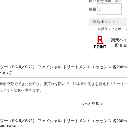
商品番号
40511022
数量
獲得ポイント：
会員ランクとポイ
ツー（SK-II／SK2） フェイシャル トリートメント エッセンス 各230
ついて
上天然成分でできた化粧水。肌荒れを防いで、肌本来の働きを整えるトリート
るクリアな肌へ導きます。
もっと見る ∨
並行輸入品のため、国内向け商品とパッケージ表記・成分表示・香り・使用
造時期やロット、メーカーによる仕様変更により、掲載画像や過去にご使用
ツー（SK-II／SK2） フェイシャル トリートメント エッセンス 各230
了承ください。
使用方法