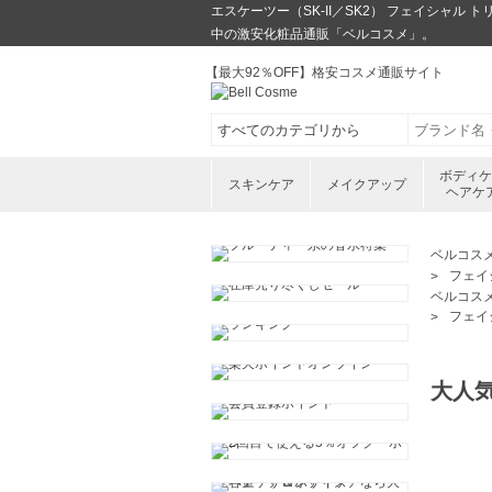
エスケーツー（SK-II／SK2） フェイシャル 
中の激安化粧品通販「ベルコスメ」。
【最大92％OFF】格安コスメ通販サイト
ボディ
スキンケア
メイクアップ
ヘアケ
ベルコス
フェイ
ベルコス
フェイ
大人気