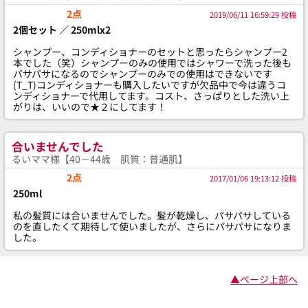
2点
2019/06/11 16:59:29 投稿
2個セット ／ 250mlx2
シャンプー、コンディショナーのセットと思ったらシャンプー2
本でした（笑）シャンプーのみの使用ではシャワーで洗った後も
パサパサになるのでシャンプーのみでの使用はできないです
(T_T)コンディショナーも購入したいですが欠品中で今は違うコ
ンディショナーで代用してます。コスト、さっぱりとした洗い上
がりは、いいので★２にしてます！
合いませんでした
るいママ様【40－44歳 肌質：普通肌】
2点
2017/01/06 19:13:12 投稿
250ml
私の髪質には合いませんでした。髪が乾燥し、パサパサしている
のを直したくて期待して使いましたが、さらにパサパサになりま
した。
▲ページ上部へ