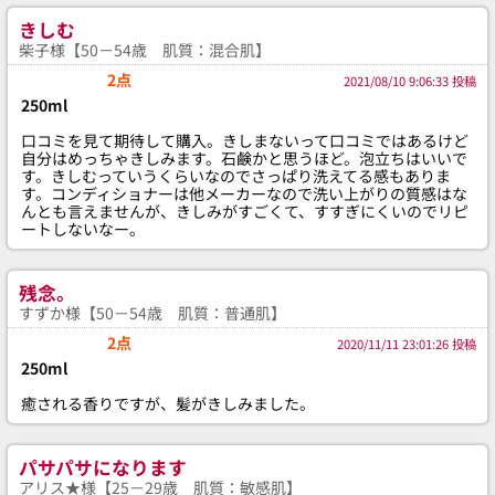
きしむ
柴子様【50－54歳 肌質：混合肌】
2点
2021/08/10 9:06:33 投稿
250ml
口コミを見て期待して購入。きしまないって口コミではあるけど
自分はめっちゃきしみます。石鹸かと思うほど。泡立ちはいいで
す。きしむっていうくらいなのでさっぱり洗えてる感もありま
す。コンディショナーは他メーカーなので洗い上がりの質感はな
んとも言えませんが、きしみがすごくて、すすぎにくいのでリピ
ートしないなー。
残念。
すずか様【50－54歳 肌質：普通肌】
2点
2020/11/11 23:01:26 投稿
250ml
癒される香りですが、髪がきしみました。
パサパサになります
アリス★様【25－29歳 肌質：敏感肌】