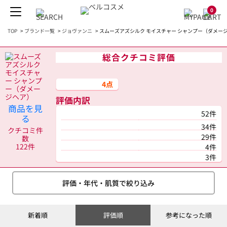
0
TOP
>
ブランド一覧
>
ジョヴァンニ
>
スムーズアズシルク モイスチャー シャンプー（ダメージヘ
総合クチコミ評価
4点
評価内訳
商品を見
52件
る
34件
クチコミ件
29件
数
122件
4件
3件
評価・年代・肌質で絞り込み
新着順
評価順
参考になった順