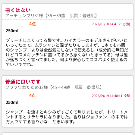
悪くはない
アッチョンブリケ様【35－39歳 肌質：普通肌】
4点
2023/01/10 14:41:25 投稿
250ml
ブリーチしまくってる髪です。ハイカラーのモデルさんがいいと
いってたので。ムラシャンと混ぜたりもしますが、1本でも市販
のシャンプーよりは全然気にしないで使えるし（成分的に無知だ
けどコスメキッチンに置いてるから悪くないと思ってる）母は髪
が落ちつくと言ってました。何より安心してコスパよく使えるの
でいいですね。
普通に良いです
フワフワわたあめ33様【45－49歳 肌質：乾燥肌】
4点
2022/09/19 14:40:11 投稿
250ml
シャンプーを流すとキシみがすごくて焦りましたが、トリートメ
ントするとサラサラになりました。香りはジョヴァンニの中では
万人ウケする香りかな！と思います。