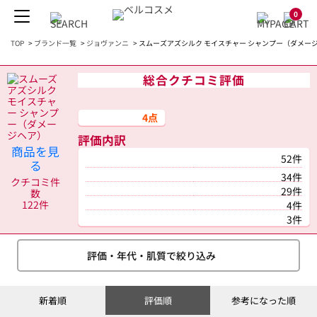
0
TOP
>
ブランド一覧
>
ジョヴァンニ
>
スムーズアズシルク モイスチャー シャンプー（ダメージヘ
総合クチコミ評価
4点
評価内訳
商品を見
52件
る
34件
クチコミ件
29件
数
122件
4件
3件
評価・年代・肌質で絞り込み
新着順
評価順
参考になった順