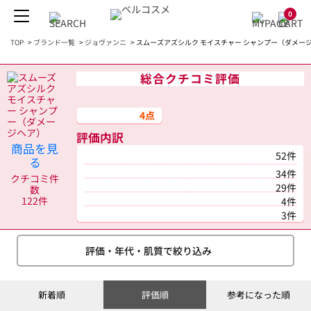
0
TOP
>
ブランド一覧
>
ジョヴァンニ
>
スムーズアズシルク モイスチャー シャンプー（ダメージヘ
総合クチコミ評価
4点
評価内訳
商品を見
52件
る
34件
クチコミ件
29件
数
122件
4件
3件
評価・年代・肌質で絞り込み
新着順
評価順
参考になった順