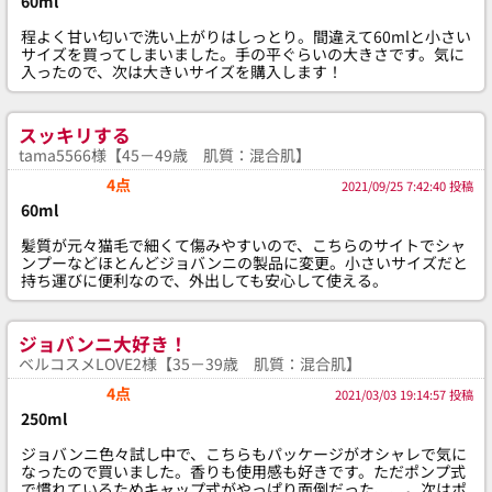
60ml
程よく甘い匂いで洗い上がりはしっとり。間違えて60mlと小さい
サイズを買ってしまいました。手の平ぐらいの大きさです。気に
入ったので、次は大きいサイズを購入します！
スッキリする
tama5566様【45－49歳 肌質：混合肌】
4点
2021/09/25 7:42:40 投稿
60ml
髪質が元々猫毛で細くて傷みやすいので、こちらのサイトでシャ
ンプーなどほとんどジョバンニの製品に変更。小さいサイズだと
持ち運びに便利なので、外出しても安心して使える。
ジョバンニ大好き！
ベルコスメLOVE2様【35－39歳 肌質：混合肌】
4点
2021/03/03 19:14:57 投稿
250ml
ジョバンニ色々試し中で、こちらもパッケージがオシャレで気に
なったので買いました。香りも使用感も好きです。ただポンプ式
で慣れているためキャップ式がやっぱり面倒だった、、。次はポ