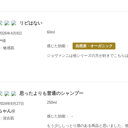
リビはない
60ml
026年4月8日
ー
様
感じた効能：
自然派・オーガニック
歳：敏感肌
ジョヴァンニは他シリーズの方が好きでこちら
思ったよりも普通のシャンプー
250ml
024年8月27日
ちゃん
様
感じた効能： －
上：混合肌
もう少ししっとり感のある商品と思いました。