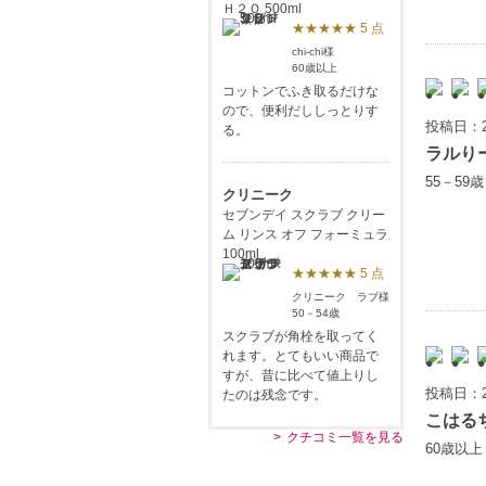
Ｈ２Ｏ 500ml
★★★★★ 5 点
chi-chi様
60歳以上
コットンでふき取るだけな
ので、便利だししっとりす
投稿日：2
る。
ラルり
55－59
クリニーク
セブンデイ スクラブ クリー
ム リンス オフ フォーミュラ
100ml
★★★★★ 5 点
クリニーク ラブ様
50－54歳
スクラブが角栓を取ってく
れます。とてもいい商品で
すが、昔に比べて値上りし
投稿日：2
たのは残念です。
こはる
クチコミ一覧を見る
60歳以