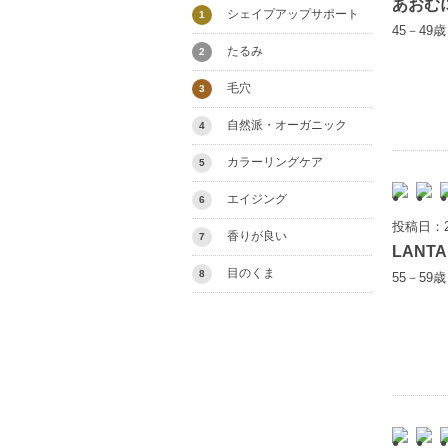
あおむ
シェイプアップサポート
1
45－49
たるみ
2
毛穴
3
自然派・オーガニック
4
カラーリングケア
5
エイジング
6
投稿日：2
香りが良い
7
LANT
目のくま
8
55－59