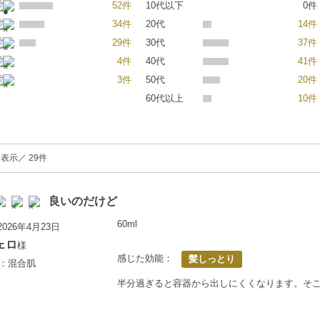
52件
10代以下
0件
34件
20代
14件
29件
30代
37件
4件
40代
41件
3件
50代
20件
60代以上
10件
を表示／ 29件
良いのだけど
60ml
026年4月23日
ェロ
様
感じた効能：
髪しっとり
歳：混合肌
半分過ぎると容器から出しにくくなります。そ