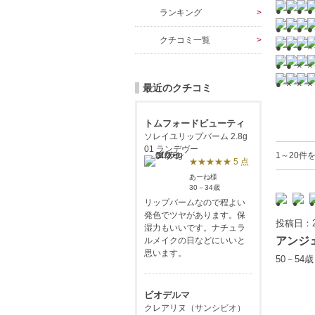
ランキング
クチコミ一覧
最近のクチコミ
トムフォードビューティ
ソレイユリップバーム 2.8g
01 ランデヴー
1～20件
★★★★★ 5 点
あーね様
30－34歳
リップバームなので程よい
発色でツヤがあります。保
投稿日：2
湿力もいいです。ナチュラ
アンジ
ルメイクの日などにいいと
思います。
50－54
ビオデルマ
クレアリヌ（サンシビオ）