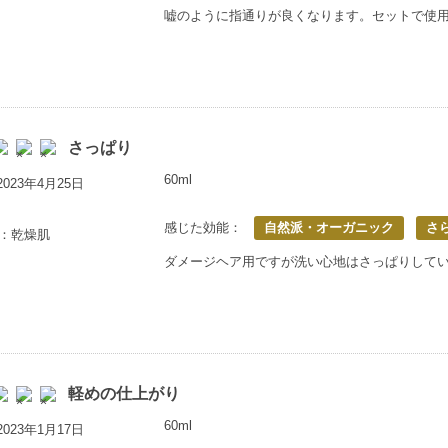
嘘のように指通りが良くなります。セットで使
さっぱり
60ml
023年4月25日
感じた効能：
自然派・オーガニック
さ
歳：乾燥肌
ダメージヘア用ですが洗い心地はさっぱりして
軽めの仕上がり
60ml
023年1月17日