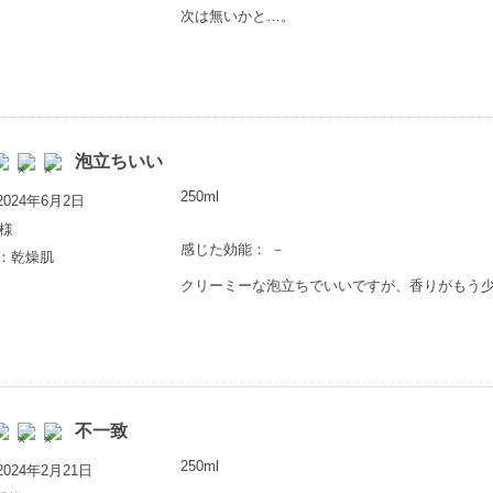
次は無いかと…。
泡立ちいい
250ml
024年6月2日
様
感じた効能： －
上：乾燥肌
クリーミーな泡立ちでいいですが、香りがもう
不一致
250ml
024年2月21日