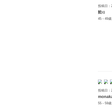
投稿日：2
舩
様
45－49
投稿日：2
monak
55－59