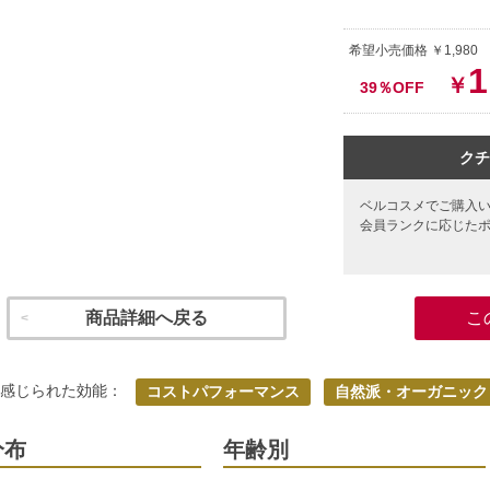
希望小売価格 ￥1,98
1
￥
39％OFF
クチ
ベルコスメでご購入
会員ランクに応じた
商品詳細へ戻る
こ
く感じられた効能：
コストパフォーマンス
自然派・オーガニック
分布
年齢別