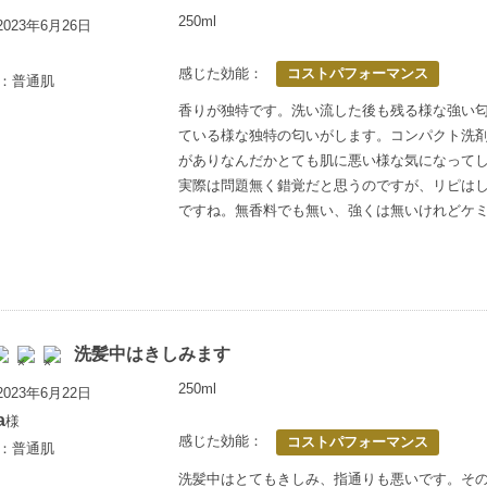
250ml
023年6月26日
感じた効能：
コストパフォーマンス
歳：普通肌
香りが独特です。洗い流した後も残る様な強い
ている様な独特の匂いがします。コンパクト洗
がありなんだかとても肌に悪い様な気になって
実際は問題無く錯覚だと思うのですが、リピは
ですね。無香料でも無い、強くは無いけれどケ
洗髪中はきしみます
250ml
023年6月22日
a
様
感じた効能：
コストパフォーマンス
歳：普通肌
洗髪中はとてもきしみ、指通りも悪いです。そ