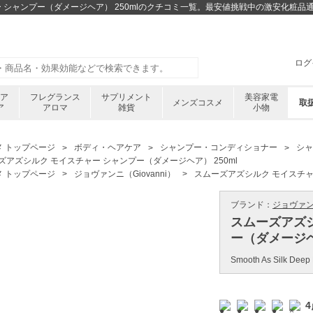
ー シャンプー（ダメージヘア） 250mlのクチコミ一覧。最安値挑戦中の激安化粧品
ログ
ケア
フレグランス
サプリメント
美容家電
メンズコスメ
取
ア
アロマ
雑貨
小物
メ トップページ
ボディ・ヘアケア
シャンプー・コンディショナー
シャ
ズアズシルク モイスチャー シャンプー（ダメージヘア） 250ml
メ トップページ
ジョヴァンニ（Giovanni）
スムーズアズシルク モイスチャー
ブランド：
ジョヴァンニ 
スムーズアズシ
ー（ダメージヘア
Smooth As Silk Deep
4