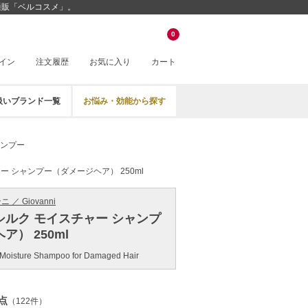
通販「ベルコスメ」。
0
イン
注文履歴
お気に入り
カート
扱いブランド一覧
お悩み・効能から探す
ンプー
 シャンプー（ダメージヘア） 250ml
／ Giovanni
ルク モイスチャー シャンプ
） 250ml
 Moisture Shampoo for Damaged Hair
点
（122件）