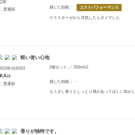
に
様
感じた効能：
コストパフォーマンス
歳：普通肌
ケラスターゼから浮気したらダメでした
軽い使い心地
2個セット ／ 250mlx2
023年10月8日
AKA
様
感じた効能： －
歳：普通肌
もう少し香りとしっとり感があってほしい気が
香りが独特です。