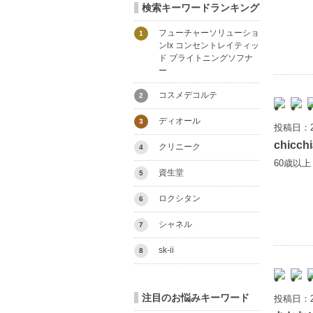
検索キーワードランキング
フューチャーソリューショ
1
ンlx コンセントレイティッ
ド ブライトニングソフナ
ー
コスメデコルテ
2
ディオール
3
投稿日：2
chicchi
クリニーク
4
60歳以
資生堂
5
ロクシタン
6
シャネル
7
sk-ii
8
注目のお悩みキーワード
投稿日：2