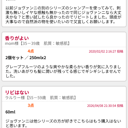
以前ジョヴァンニの別のシリーズのシャンプーを使ってみて、刺
激も無いしイヤな感触も無かったので同じジョヴァンニなら大丈
夫かな？と思い試したら良かったのでリピートしました。頭皮が
大事なので自然派の物を使いたいので又宜しくお願いします。
香りがよい
mom様【35－39歳 肌質：敏感肌】
4点
2020/02/02 2:16:27 投稿
2個セット ／ 250mlx2
グレープフルーツのような爽やかな柔らかい香りが気に入りまし
た。洗いあがりも髪に潤いが残ってる感じでギシギシしませんで
した。
リビはない
ラルりー様【55－59歳 肌質：敏感肌】
3点
2026/04/08 21:30:54 投稿
60ml
ジョヴァンニは他シリーズの方が好きでこちらはもう購入はない
と思います。