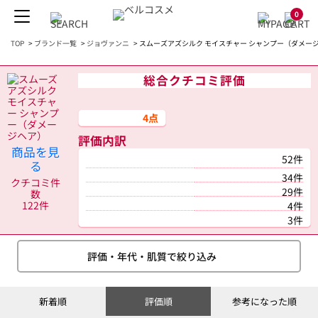
0
TOP
>
ブランド一覧
>
ジョヴァンニ
>
スムーズアズシルク モイスチャー シャンプー（ダメージヘ
総合クチコミ評価
4点
評価内訳
商品を見
52件
る
34件
クチコミ件
29件
数
122件
4件
3件
評価・年代・肌質で絞り込み
新着順
評価順
参考になった順