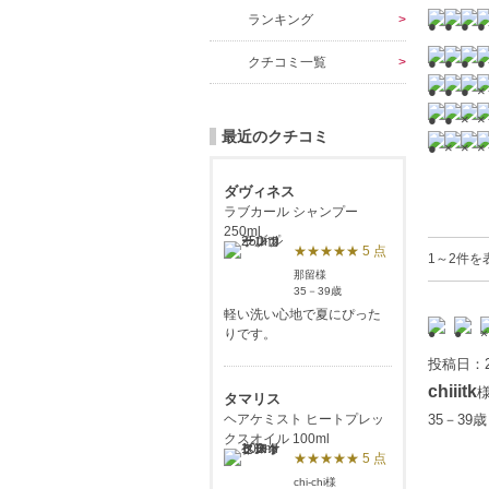
ランキング
クチコミ一覧
最近のクチコミ
ダヴィネス
ラブカール シャンプー
250ml
★★★★★ 5 点
1～2件を
那留様
35－39歳
軽い洗い心地で夏にぴった
りです。
投稿日：2
chiiitk
タマリス
ヘアケミスト ヒートプレッ
35－39
クスオイル 100ml
★★★★★ 5 点
chi-chi様