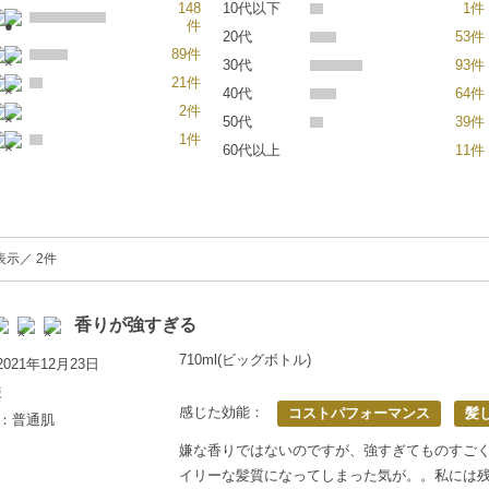
148
10代以下
1件
件
20代
53件
89件
30代
93件
21件
40代
64件
2件
50代
39件
1件
60代以上
11件
表示／ 2件
香りが強すぎる
710ml(ビッグボトル)
021年12月23日
様
感じた効能：
コストパフォーマンス
髪
歳：普通肌
嫌な香りではないのですが、強すぎてものすご
イリーな髪質になってしまった気が。。私には