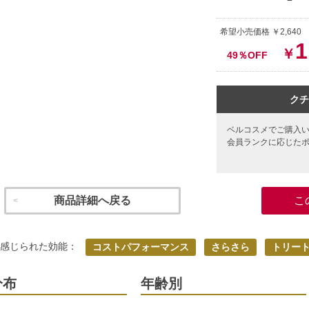
希望小売価格 ￥2,640
1
￥
49％OFF
クチ
ベルコスメでご購入
会員ランクに応じた
商品詳細へ戻る
こ
く感じられた効能：
コストパフォーマンス
さらさら
トリー
分布
年齢別