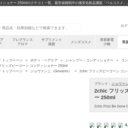
ンディショナー 250mlのクチコミ一覧。最安値挑戦中の激安化粧品通販「ベルコスメ」
ログ
ケア
フレグランス
サプリメント
美容家電
メンズコスメ
取
ア
アロマ
雑貨
小物
メ トップページ
ボディ・ヘアケア
シャンプー・コンディショナー
コン
c フリッズビーゴーン コンディショナー 250ml
メ トップページ
ジョヴァンニ（Giovanni）
2chic フリッズビーゴーン コン
ブランド：
ジョヴァンニ 
2chic フ
ー 250ml
2chic Frizz Be Gone C
4