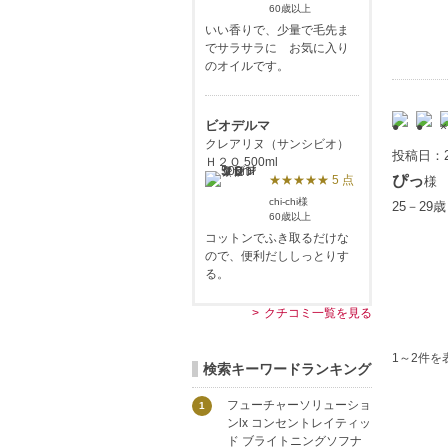
60歳以上
いい香りで、少量で毛先ま
でサラサラに お気に入り
のオイルです。
ビオデルマ
クレアリヌ（サンシビオ）
投稿日：2
Ｈ２Ｏ 500ml
ぴっ
★★★★★ 5 点
様
chi-chi様
25－29
60歳以上
コットンでふき取るだけな
ので、便利だししっとりす
る。
クチコミ一覧を見る
1～2件を
検索キーワードランキング
フューチャーソリューショ
1
ンlx コンセントレイティッ
ド ブライトニングソフナ