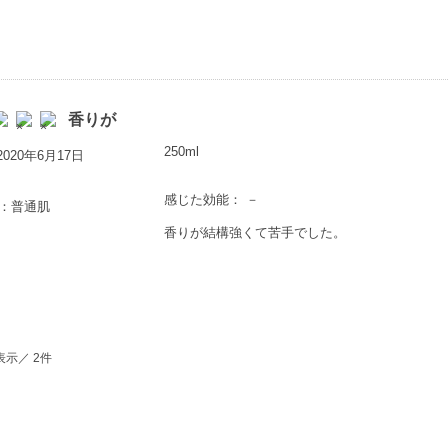
香りが
250ml
020年6月17日
感じた効能： －
歳：普通肌
香りが結構強くて苦手でした。
表示／ 2件