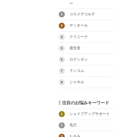
ー
コスメデコルテ
2
ディオール
3
クリニーク
4
資生堂
5
ロクシタン
6
ランコム
7
シャネル
8
注目のお悩みキーワード
シェイプアップサポート
1
毛穴
2
たるみ
3