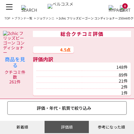
0
TOP
>
ブランド一覧
>
ジョヴァンニ
>
2chic フリッズビーゴーン コンディショナー 250mlの
総合クチコミ評価
4.5点
商品を見
評価内訳
る
148件
クチコミ件
89件
数
21件
261件
2件
1件
評価・年代・肌質で絞り込み
新着順
評価順
参考になった順