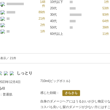
148
10代以下
1件
件
20代
53件
89件
30代
93件
21件
40代
64件
2件
50代
39件
1件
60代以上
11件
を表示／ 21件
しっとり
710ml(ビッグボトル)
023年12月4日
ち
様
感じた効能：
さらさら
歳：普通肌
自身のダメージヘアにはうるおいが少し物足り
コスパも良いし髪のダメージが少ない方にはす