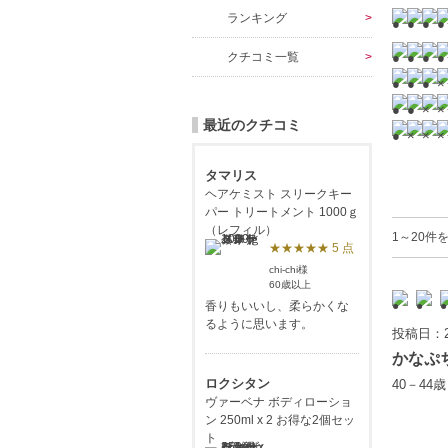
ランキング
クチコミ一覧
最近のクチコミ
タマリス
ヘアケミスト スリークキー
パー トリートメント 1000ｇ
（レフィル）
1～20件
★★★★★ 5 点
chi-chi様
60歳以上
香りもいいし、柔らかくな
るように思います。
投稿日：2
かなぷ
ロクシタン
40－44
ヴァーベナ ボディローショ
ン 250ml x 2 お得な2個セッ
ト