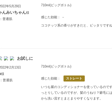
710ml(ビッグボトル)
022年5月29日
ゃんみいちゃん
様
感じた効能： －
上：普通肌
ココナッツ系の香りがすきだと、ピッタリです
お試しに
710ml(ビッグボトル)
022年2月13日
n
様
感じた効能：
ストレート
歳：普通肌
いつも紫のコンディショナーを使っているので
っとりしているのですが、髪のうねり？癖毛には
から洗い流すとまとまりやすくなります。