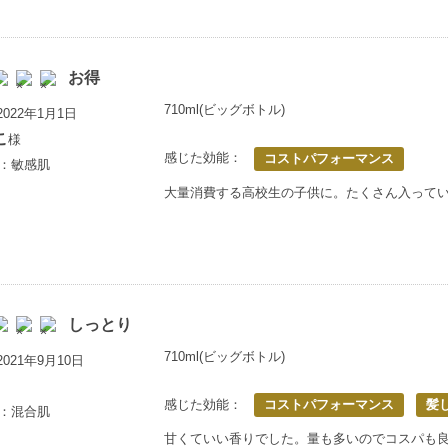
お得
710ml(ビッグボトル)
022年1月1日
こ
様
感じた効能：
コストパフォーマンス
歳：敏感肌
大量消費する高校生の子供に。たくさん入って
しっとり
710ml(ビッグボトル)
021年9月10日
感じた効能：
コストパフォーマンス
髪
歳：混合肌
甘くていい香りでした。量も多いのでコスパも