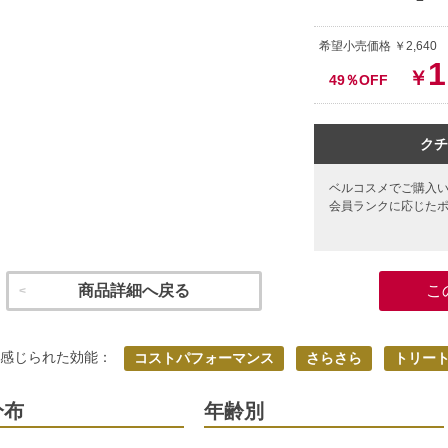
希望小売価格 ￥2,640
1
￥
49％OFF
クチ
ベルコスメでご購入
会員ランクに応じた
商品詳細へ戻る
こ
く感じられた効能：
コストパフォーマンス
さらさら
トリー
分布
年齢別