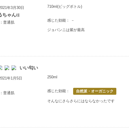
710ml(ビッグボトル)
021年3月30日
るちゃん
様
感じた効能： －
歳：普通肌
ジョバンニは紫が最高
いい匂い
250ml
021年1月5日
感じた効能：
自然派・オーガニック
歳：普通肌
そんなにさらさらにはならなかったです