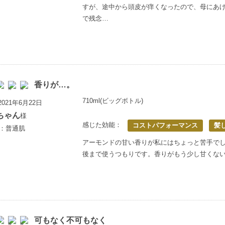
すが、途中から頭皮が痒くなったので、母にあ
で残念…
香りが…。
710ml(ビッグボトル)
021年6月22日
ちゃん
様
感じた効能：
コストパフォーマンス
髪
歳：普通肌
アーモンドの甘い香りが私にはちょっと苦手で
後まで使うつもりです。香りがもう少し甘くな
可もなく不可もなく