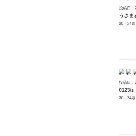
投稿日：2
うさま
30－34
投稿日：2
0123
様
30－34