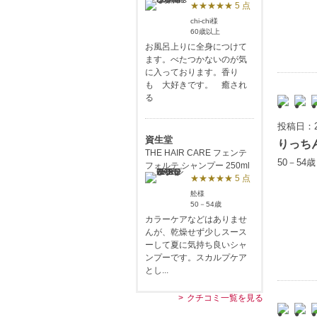
★★★★★ 5 点
chi-chi様
60歳以上
お風呂上りに全身につけて
ます。べたつかないのが気
に入っております。香り
も 大好きです。 癒され
る
投稿日：2
資生堂
りっち
THE HAIR CARE フェンテ
50－54
フォルテ シャンプー 250ml
★★★★★ 5 点
舩様
50－54歳
カラーケアなどはありませ
んが、乾燥せず少しスース
ーして夏に気持ち良いシャ
ンプーです。スカルプケア
とし...
クチコミ一覧を見る