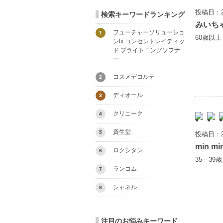
投稿日：2
検索キーワードランキング
みいち
フューチャーソリューショ
1
60歳以
ンlx コンセントレイティッ
ド ブライトニングソフナ
ー
コスメデコルテ
2
ディオール
3
クリニーク
4
資生堂
5
投稿日：2
min mi
ロクシタン
6
35－39
ランコム
7
シャネル
8
注目のお悩みキーワード