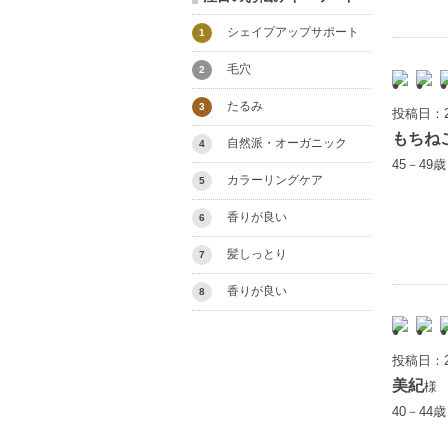
シェイプアップサポート
1
毛穴
2
たるみ
3
投稿日：2
もちね
自然派・オーガニック
4
45－49
カラーリングケア
5
香りが良い
6
髪しっとり
7
香りが良い
8
投稿日：2
美紀
様
40－44