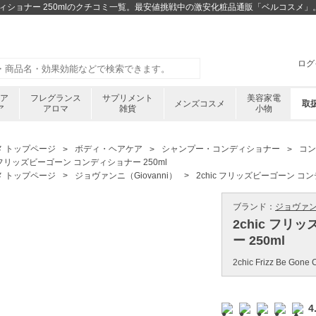
ンディショナー 250mlのクチコミ一覧。最安値挑戦中の激安化粧品通販「ベルコスメ」
ログ
ケア
フレグランス
サプリメント
美容家電
メンズコスメ
取
ア
アロマ
雑貨
小物
メ トップページ
ボディ・ヘアケア
シャンプー・コンディショナー
コン
c フリッズビーゴーン コンディショナー 250ml
メ トップページ
ジョヴァンニ（Giovanni）
2chic フリッズビーゴーン コン
ブランド：
ジョヴァンニ 
2chic フ
ー 250ml
2chic Frizz Be Gone C
4