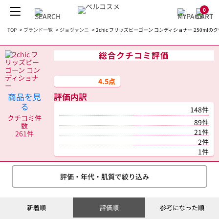
0
TOP
>
ブランド一覧
>
ジョヴァンニ
>
2chic フリッズビーゴーン コンディショナー 250mlの
総合クチコミ評価
4.5点
商品を見
評価内訳
る
148件
クチコミ件
89件
数
21件
261件
2件
1件
評価・年代・肌質で絞り込み
新着順
評価順
参考になった順