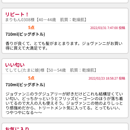
リピート！
まりもん0308様【40－44歳 肌質：乾燥肌】
5点
2022/03/31 7:47:00 投稿
710ml(ビッグボトル)
香りが良くて、とても髪がまとまります。ジョヴァンニがお買い
得に買えて大満足です。
いい匂い
てしてし(たまに娘)様【50－54歳 肌質：乾燥肌】
5点
2022/02/23 18:58:27 投稿
710ml(ビッグボトル)
ジョヴァンニのラグジュアリーが好きだけどこれも結構甘くてい
い匂い、どっちかっというとフリッズビーゴーンのほうが落ち着
いてるので大人の人も使えそう。ジョヴァンニの他のよりしっと
り感強めだから、トリートメント気に入ってる。とってもいい、
つやつやになる〜〜
お気に入り