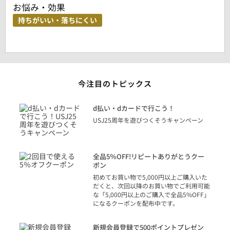
お悩み・効果
持ちがいい・落ちにくい
今注目のトピックス
に
d払い・dカードで行こう！
り
USJ25周年を遊びつくそうキャンペーン
トを
決済
話
全品5％OFF!リピートありがとうクー
での
ポン
の方
初めてお買い物で5,000円以上ご購入いた
だくと、次回以降のお買い物でご利用可能
な「5,000円以上のご購入で全品5%OFF」
になるクーポンを配布中です。
り
アカ
新規会員登録で500ポイントプレゼン