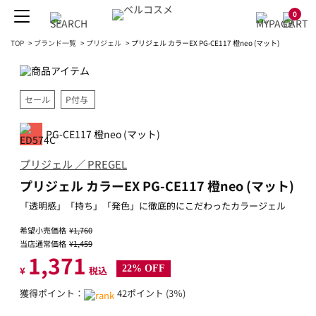
0
TOP
>
ブランド一覧
>
プリジェル
>
プリジェル カラーEX PG-CE117 橙neo (マット)
セール
P付与
PG-CE117 橙neo (マット)
プリジェル ／ PREGEL
プリジェル カラーEX PG-CE117 橙neo (マット)
「透明感」「持ち」「発色」に徹底的にこだわったカラージェル
希望小売価格
¥1,760
当店通常価格
¥1,459
1,371
22% OFF
¥
税込
獲得ポイント：
42ポイント (3％)