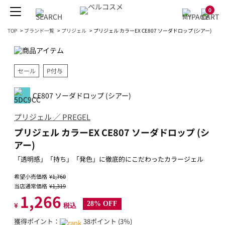
0
TOP
>
ブランド一覧
>
プリジェル
>
プリジェル カラーEX CE807 ソーダドロップ (シアー)
セール
P付与
CE807 ソーダドロップ (シアー)
プリジェル ／ PREGEL
プリジェル カラーEX CE807 ソーダドロップ (シ
アー)
「透明感」「持ち」「発色」に徹底的にこだわったカラージェル
希望小売価格
¥1,760
当店通常価格
¥1,319
1,266
28% OFF
¥
税込
獲得ポイント：
38ポイント (3％)