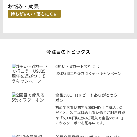
お悩み・効果
持ちがいい・落ちにくい
今注目のトピックス
に
d払い・dカードで行こう！
り
USJ25周年を遊びつくそうキャンペーン
トを
決済
話
全品5％OFF!リピートありがとうクー
での
ポン
の方
初めてお買い物で5,000円以上ご購入いた
だくと、次回以降のお買い物でご利用可能
な「5,000円以上のご購入で全品5%OFF」
になるクーポンを配布中です。
り
アカ