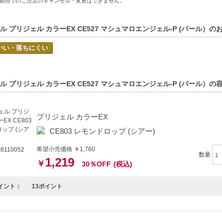
都合でのご注文のキャンセル・変更はできません。
色合いが美しく、自然な輝きを演出します。
さ-長時間、美しい状態を保ちやすい特性があります。
さ-鮮やかな色合いで、華やかさをプラスします。
ル プリジェル カラーEX CE527 マシュマロエンジェル-P (パール）
いい・落ちにくい
方へおすすめ】
イリストの方
こだわるあなたに
ル プリジェル カラーEX CE527 マシュマロエンジェル-P (パール）
プリジェル カラーEX
CE803 レモンドロップ (シアー)
希望小売価格 ￥1,760
8110052
数量
1,219
￥
30％OFF
(税込)
イント：
13ポイント