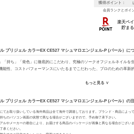
獲得ポイント：
会員ランクとポイ
ル プリジェル カラーEX CE527 マシュマロエンジェル-P (パール）に
」「持ち」「発色」に徹底的にこだわり、究極のソークオフジェルネイルを生み
機能性、コストパフォーマンスにいたるまでこだわった、プロのための革新
もっと見る ∨
間】
～2分
ル プリジェル カラーEX CE527 マシュマロエンジェル-P (パール）の
30秒【硬化時間】
～2分
にてお取り扱いしている海外商品は全て海外で調達しております。ブランド・商品によっ
30秒
持ちのパソコン画面の状態で異なる場合がございますので、予め御了承下さい。
アルやメーカーの都合により、お届けする商品のパッケージが画像と異なる場合がござい
了承ください。
特徴】