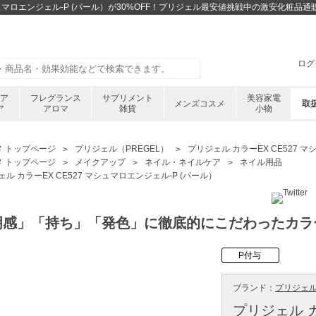
マシュマロエンジェル-P (パール）が30%OFF！プリジェル最安値挑戦中の激安化粧品
ログ
ケア
フレグランス
サプリメント
美容家電
メンズコスメ
取
ア
アロマ
雑貨
小物
メ トップページ
プリジェル（PREGEL）
プリジェル カラーEX CE527 
メ トップページ
メイクアップ
ネイル・ネイルケア
ネイル用品
ル カラーEX CE527 マシュマロエンジェル-P (パール）
明感」「持ち」「発色」に徹底的にこだわったカラ
P付与
ブランド：
プリジェル 
プリジェル カ