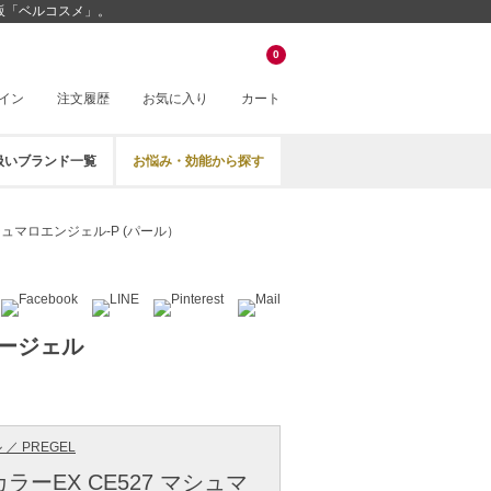
通販「ベルコスメ」。
0
イン
注文履歴
お気に入り
カート
扱いブランド一覧
お悩み・効能から探す
マシュマロエンジェル-P (パール）
ージェル
／ PREGEL
ラーEX CE527 マシュマ