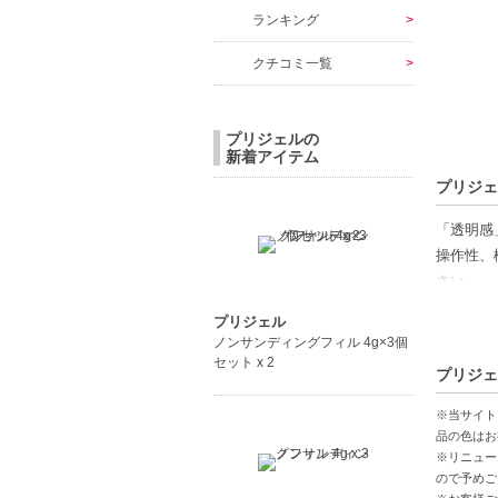
ランキング
クチコミ一覧
プリジェルの
新着アイテム
プリジェ
「透明感
操作性、
さい。
プリジェル
【硬化時
ノンサンディングフィル 4g×3個
UV：約1
セット x 2
プリジェ
LED：約
UV：約1
※当サイト
LED：約
品の色はお
※リニュー
ので予めご
【商品の