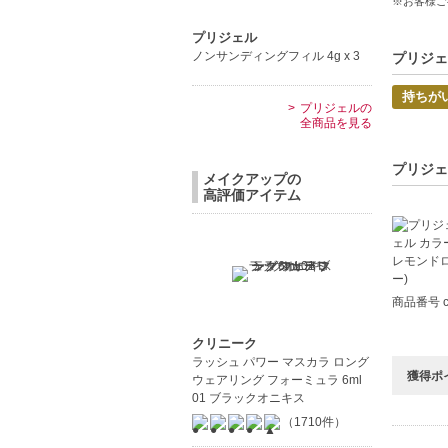
※お客様ご
透明感-
持ちの良
プリジェル
ノンサンディングフィル 4g x 3
発色の良
プリジェ
持ちが
【こんな
プリジェルの
全商品を見る
プロのネ
ネイルに
プリジェ
メイクアップの
高評価アイテム
商品番号 c
クリニーク
ラッシュ パワー マスカラ ロング
獲得ポ
ウェアリング フォーミュラ 6ml
01 ブラックオニキス
（1710件）