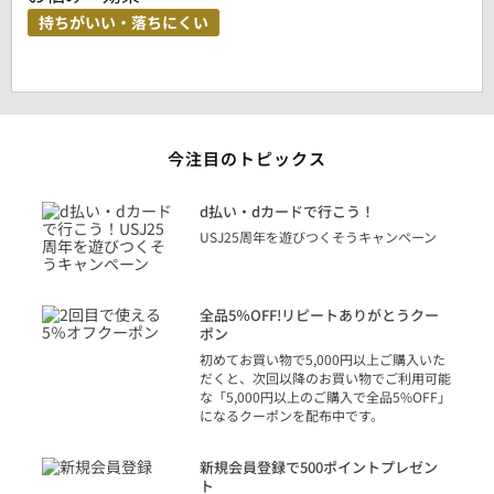
持ちがいい・落ちにくい
今注目のトピックス
に
d払い・dカードで行こう！
り
USJ25周年を遊びつくそうキャンペーン
トを
決済
話
全品5％OFF!リピートありがとうクー
での
ポン
の方
初めてお買い物で5,000円以上ご購入いた
だくと、次回以降のお買い物でご利用可能
な「5,000円以上のご購入で全品5%OFF」
になるクーポンを配布中です。
り
アカ
新規会員登録で500ポイントプレゼン
ジッ
ト