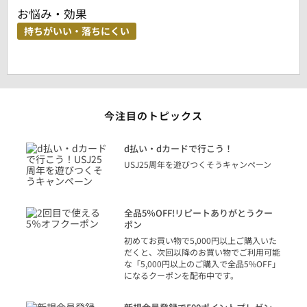
お悩み・効果
持ちがいい・落ちにくい
今注目のトピックス
に
d払い・dカードで行こう！
り
USJ25周年を遊びつくそうキャンペーン
トを
決済
話
全品5％OFF!リピートありがとうクー
での
ポン
の方
初めてお買い物で5,000円以上ご購入いた
だくと、次回以降のお買い物でご利用可能
な「5,000円以上のご購入で全品5%OFF」
になるクーポンを配布中です。
り
アカ